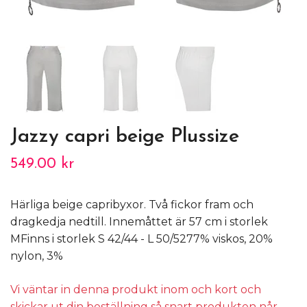
Jazzy capri beige Plussize
549.00 kr
Härliga beige capribyxor. Två fickor fram och
dragkedja nedtill. Innemåttet är 57 cm i storlek
MFinns i storlek S 42/44 - L 50/5277% viskos, 20%
nylon, 3%
Vi väntar in denna produkt inom och kort och
skickar ut din beställning så snart produkten når