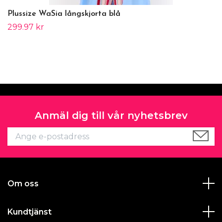
Plussize WaSia långskjorta blå
299.97 kr
Anmäl dig till vår nyhetsbrev
Om oss
Kundtjänst