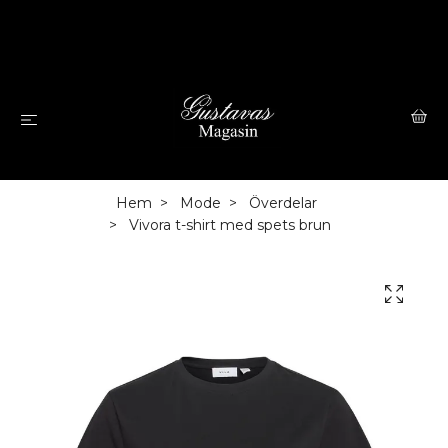
Hem
Mode
Överdelar
Vivora t-shirt med spets brun