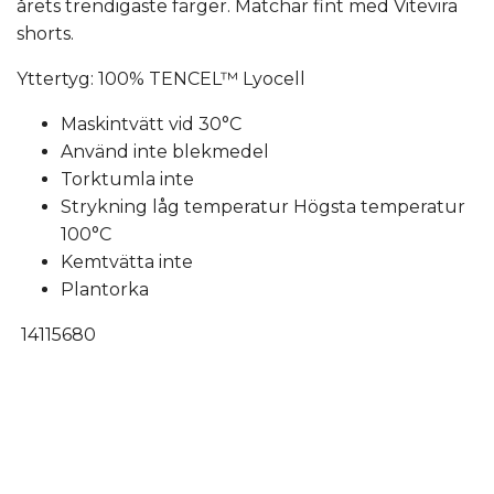
årets trendigaste färger. Matchar fint med Vitevira
shorts.
Yttertyg: 100% TENCEL™ Lyocell
Maskintvätt vid 30°C
Använd inte blekmedel
Torktumla inte
Strykning låg temperatur Högsta temperatur
100°C
Kemtvätta inte
Plantorka
14115680