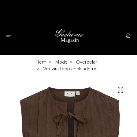
Hem
Mode
Överdelar
Vitevira topp chokladbrun