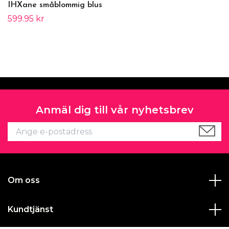
IHXane småblommig blus
599.95 kr
Anmäl dig till vår nyhetsbrev
Om oss
Kundtjänst