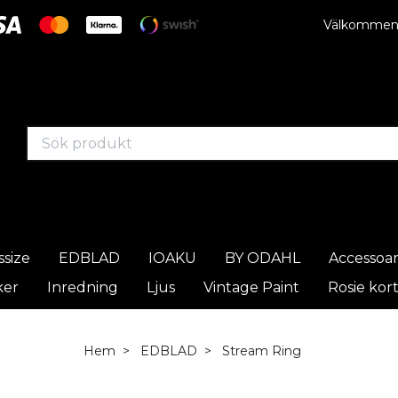
Välkommen t
ssize
EDBLAD
IOAKU
BY ODAHL
Accessoa
ker
Inredning
Ljus
Vintage Paint
Rosie kor
Hem
EDBLAD
Stream Ring