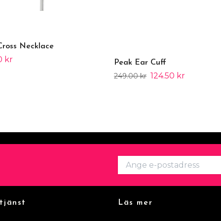
 Cross Necklace
0 kr
Peak Ear Cuff
124.50 kr
249.00 kr
tjänst
Läs mer