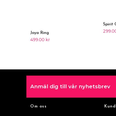
Spirit
299.0
Joya Ring
499.00 kr
Anmäl dig till vår nyhetsbrev
Om oss
Kund