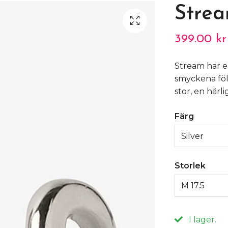
Strea
399.00 kr
Stream har e
smyckena följ
stor, en härli
Färg
Silver
Storlek
M 17.5
I lager.