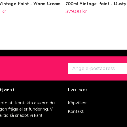
Vintage Paint - Warm Cream
700ml Vintage Paint - Dusty
 kr
379.00 kr
tjänst
Läs mer
inte att kontakta oss om du
Köpvillkor
gon fråga eller fundering. Vi
Kontakt
alltid så snabbt vi kan!