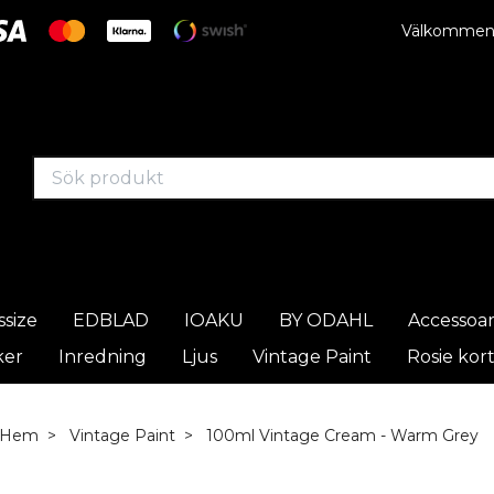
Välkommen t
ssize
EDBLAD
IOAKU
BY ODAHL
Accessoa
ker
Inredning
Ljus
Vintage Paint
Rosie kor
Hem
Vintage Paint
100ml Vintage Cream - Warm Grey