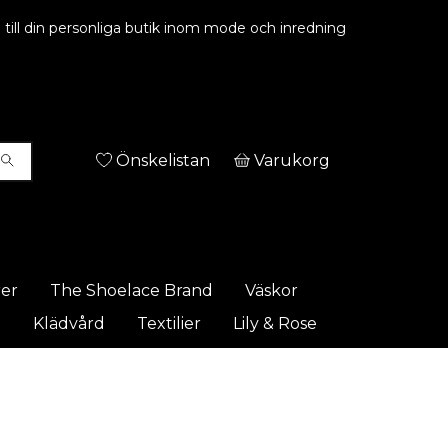
ill din personliga butik inom mode och inredning
Önskelistan
Varukorg
rer
The Shoelace Brand
Väskor
t
Klädvård
Textilier
Lily & Rose