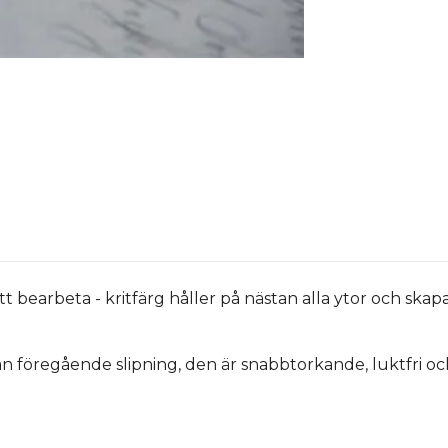
att bearbeta - kritfärg håller på nästan alla ytor och sk
an föregående slipning, den är snabbtorkande, luktfri o