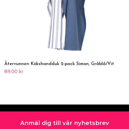
Återvunnen Kökshandduk 2-pack Simon, Gråblå/Vit
89.00 kr
Anmäl dig till vår nyhetsbrev