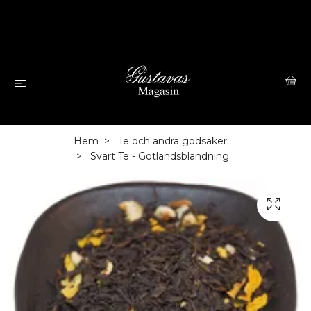
Hem
Te och andra godsaker
Svart Te - Gotlandsblandning