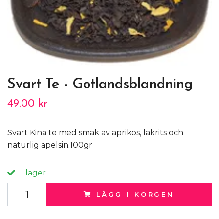
Svart Te - Gotlandsblandning
49.00 kr
Svart Kina te med smak av aprikos, lakrits och
naturlig apelsin.100gr
I lager.
LÄGG I KORGEN