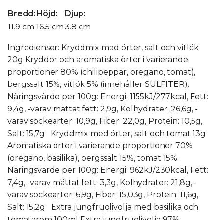
Bredd:
Höjd:
Djup:
11.9 cm
16.5
cm
3.8 cm
Ingredienser: Kryddmix med örter, salt och vitlök
20g Kryddor och aromatiska örter i varierande
proportioner 80% (chilipeppar, oregano, tomat),
bergssalt 15%, vitlök 5% (innehåller SULFITER).
Näringsvärde per 100g: Energi: 1155kJ/277kcal, Fett:
9,4g, -varav mättat fett: 2,9g, Kolhydrater: 26,6g, -
varav sockearter: 10,9g, Fiber: 22,0g, Protein: 10,5g,
Salt: 15,7g Kryddmix med örter, salt och tomat 13g
Aromatiska örter i varierande proportioner 70%
(oregano, basilika), bergssalt 15%, tomat 15%.
Näringsvärde per 100g: Energi: 962kJ/230kcal, Fett:
7,4g, -varav mättat fett: 3,3g, Kolhydrater: 21,8g, -
varav sockearter: 6,9g, Fiber: 15,03g, Protein: 11,6g,
Salt: 15,2g Extra jungfruolivolja med basilika och
tomatarom 100ml Extra jungfruolivolja 97%,