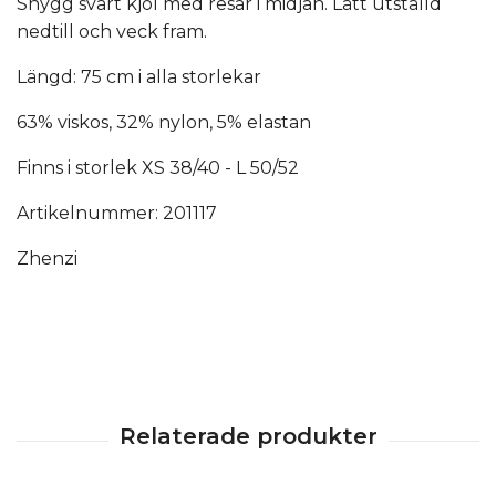
Snygg svart kjol med resår i midjan. Lätt utställd
nedtill och veck fram.
Längd: 75 cm i alla storlekar
63% viskos, 32% nylon, 5% elastan
Finns i storlek XS 38/40 - L 50/52
Artikelnummer: 201117
Zhenzi