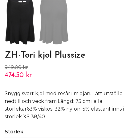
ZH-Tori kjol Plussize
949.00 kr
474.50 kr
Snygg svart kjol med resår i midjan. Lätt utställd
nedtill och veck fram.Längd: 75 cm i alla
storlekar63% viskos, 32% nylon, 5% elastanFinns i
storlek XS 38/40
Storlek