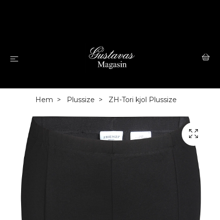
Hem
Plussize
ZH-Tori kjol Plussize