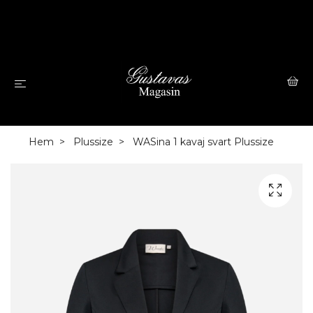
Hem
Plussize
WASina 1 kavaj svart Plussize