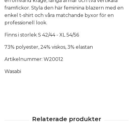
en omvänd krage, långa ärmar och två vertikala
framfickor. Styla den här feminina blazern med en
enkel t-shirt och våra matchande byxor för en
professionell look.
Finns i storlek S 42/44 - XL 54/56
73% polyester, 24% viskos, 3% elastan
Artikelnummer: W20012
Wasabi