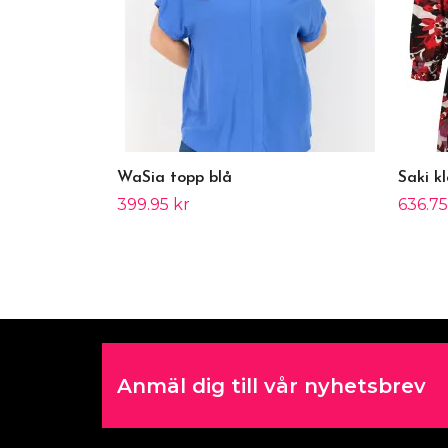
WaSia topp blå
Saki k
399.95 kr
636.75
Anmäl dig till vår nyhetsbrev