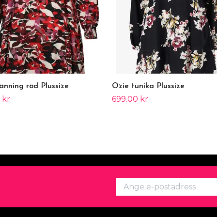
länning röd Plussize
Ozie tunika Plussize
 kr
699.00 kr