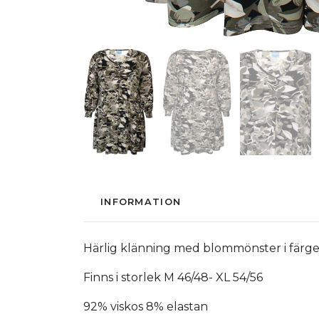
INFORMATION
Härlig klänning med blommönster i färger
Finns i storlek M 46/48- XL 54/56
92% viskos 8% elastan