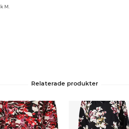
ek M.