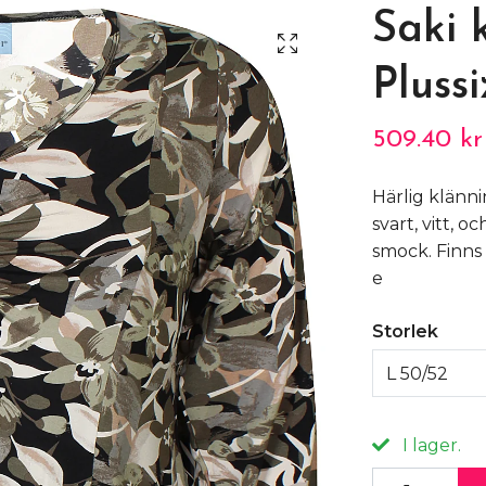
Saki 
Pluss
509.40 kr
Härlig klänn
svart, vitt, 
smock. Finns 
e
Storlek
L 50/52
I lager.