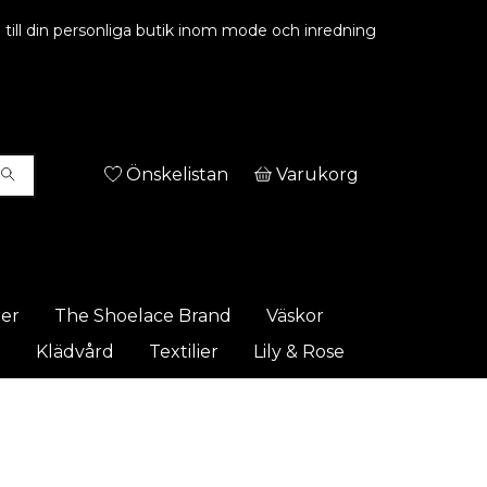
ill din personliga butik inom mode och inredning
Önskelistan
Varukorg
rer
The Shoelace Brand
Väskor
t
Klädvård
Textilier
Lily & Rose