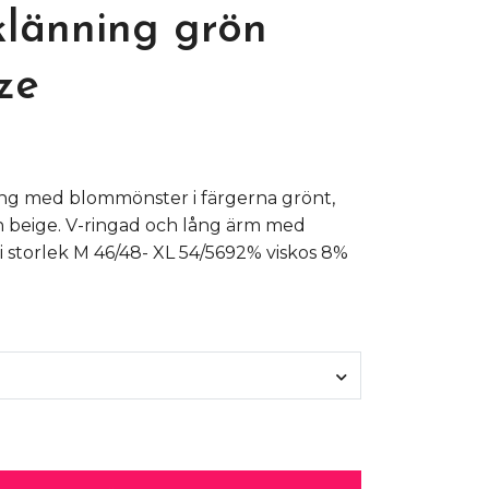
klänning grön
ize
ing med blommönster i färgerna grönt,
och beige. V-ringad och lång ärm med
i storlek M 46/48- XL 54/5692% viskos 8%