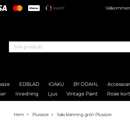
Välkommen t
ssize
EDBLAD
IOAKU
BY ODAHL
Accessoa
ker
Inredning
Ljus
Vintage Paint
Rosie kor
Hem
Plussize
Saki klänning grön Plussize