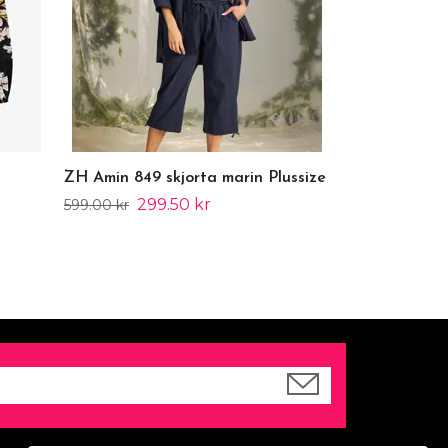
ZH Amin 849 skjorta marin Plussize
299.50 kr
599.00 kr