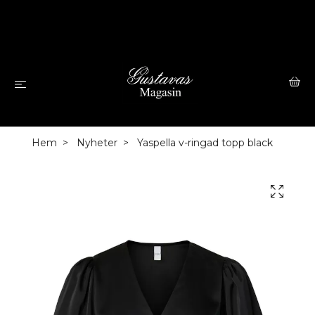
Hem
Nyheter
Yaspella v-ringad topp black