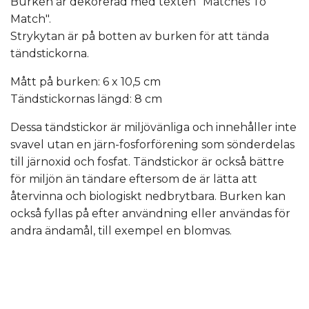
Burken är dekorerad med texten "Matches To
Match".
Strykytan är på botten av burken för att tända
tändstickorna.
Mått på burken: 6 x 10,5 cm
Tändstickornas längd: 8 cm
Dessa tändstickor är miljövänliga och innehåller inte
svavel utan en järn-fosforförening som sönderdelas
till järnoxid och fosfat. Tändstickor är också bättre
för miljön än tändare eftersom de är lätta att
återvinna och biologiskt nedbrytbara. Burken kan
också fyllas på efter användning eller användas för
andra ändamål, till exempel en blomvas.