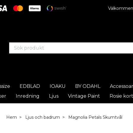
Välkommen t
ssize
EDBLAD
IOAKU
BY ODAHL
Accessoa
ker
Inredning
Ljus
Vintage Paint
Rosie kor
Hem
Ljus och badrum
Magnolia Petals Skumtvål