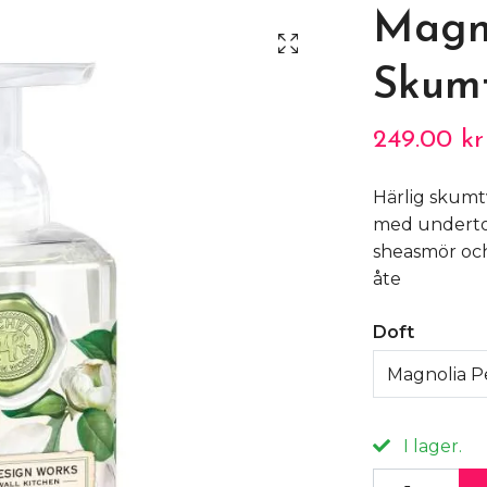
Magno
Skum
249.00 kr
Härlig skumt
med underton
sheasmör och
åte
Doft
Magnolia P
I lager.