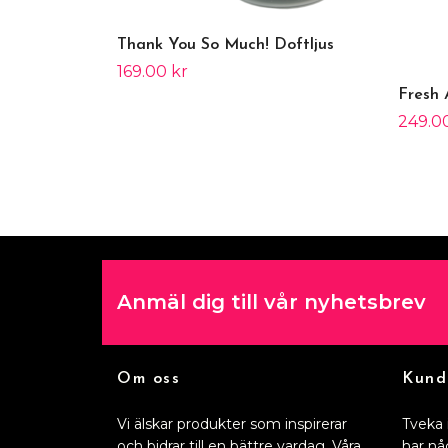
Thank You So Much! Doftljus
169.00 kr
Fresh 
249.0
Anmäl dig till vår nyhetsbrev
Om oss
Kund
Vi älskar produkter som inspirerar
Tveka 
och bidrar till en bättre vardag. Våra
har nå