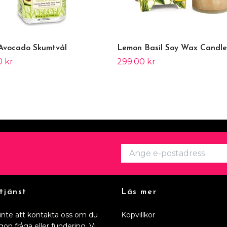
Avocado Skumtvål
Lemon Basil Soy Wax Candle
0 kr
299.00 kr
tjänst
Läs mer
inte att kontakta oss om du
Köpvillkor
gon fråga eller fundering. Vi