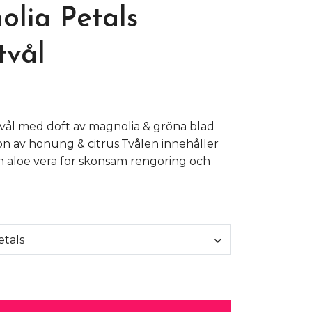
lia Petals
tvål
vål med doft av magnolia & gröna blad
 av honung & citrus.Tvålen innehåller
 aloe vera för skonsam rengöring och
etals