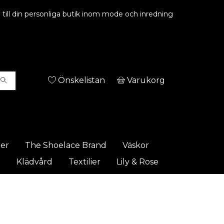
ill din personliga butik inom mode och inredning
Önskelistan
Varukorg
rer
The Shoelace Brand
Väskor
t
Klädvård
Textilier
Lily & Rose