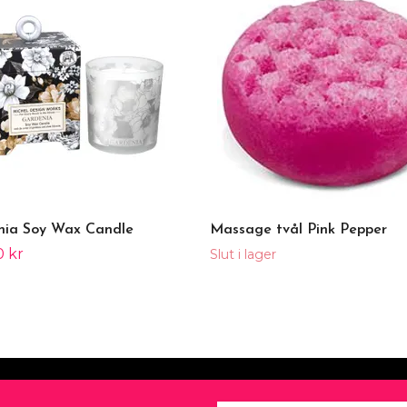
nia Soy Wax Candle
Massage tvål Pink Pepper
0 kr
Slut i lager