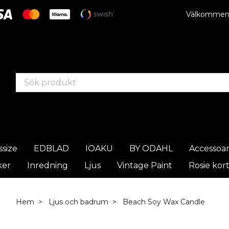
Välkommen t
ssize
EDBLAD
IOAKU
BY ODAHL
Accessoa
ker
Inredning
Ljus
Vintage Paint
Rosie kor
Hem
Ljus och badrum
Beach Soy Wax Candle