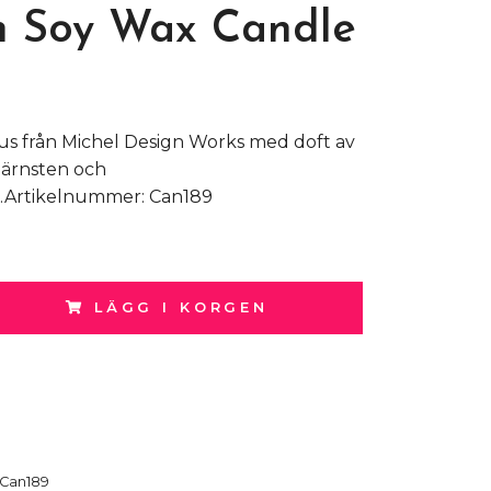
h Soy Wax Candle
ljus från Michel Design Works med doft av
bärnsten och
.Artikelnummer: Can189
LÄGG I KORGEN
Can189