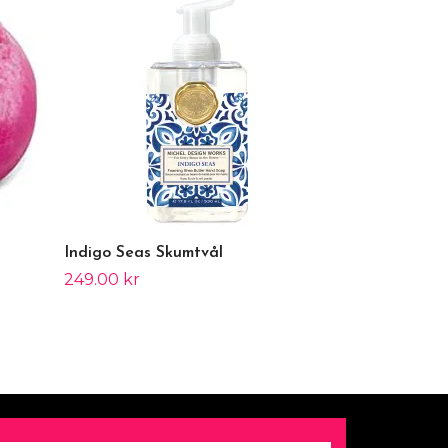
Pink Grapefru
249.00 kr
Indigo Seas Skumtvål
249.00 kr