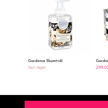
Gardenia Skumtvål
Garde
299.0
Slut i lager