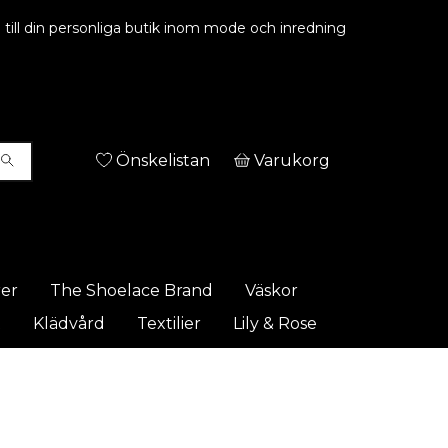
ill din personliga butik inom mode och inredning
Önskelistan
Varukorg
rer
The Shoelace Brand
Väskor
t
Klädvård
Textilier
Lily & Rose