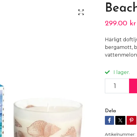
Beac
299.00 kr
Härligt doft
bergamott, 
vattenmelon
I lager.
Dela
Artikelnummer: