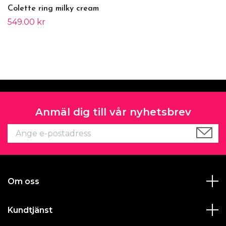
Colette ring milky cream
549.00 kr
Anmäl dig till vår nyhetsbrev
Om oss
Kundtjänst