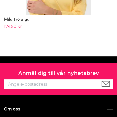
Mila tröja gul
174.50 kr
Anmäl dig till vår nyhetsbrev
Om oss