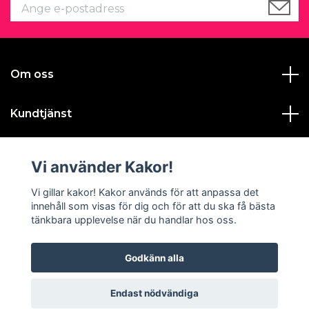
Om oss
Kundtjänst
Läs mer
Vi använder Kakor!
Sociala medier
Vi gillar kakor! Kakor används för att anpassa det
innehåll som visas för dig och för att du ska få bästa
tänkbara upplevelse när du handlar hos oss.
Godkänn alla
© 2026 Gustavas Magasin
Endast nödvändiga