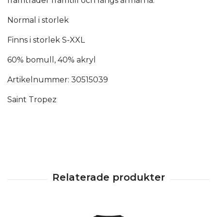
framträder framtill och längs ärmarna.
Normal i storlek
Finns i storlek S-XXL
60% bomull, 40% akryl
Artikelnummer: 30515039
Saint Tropez