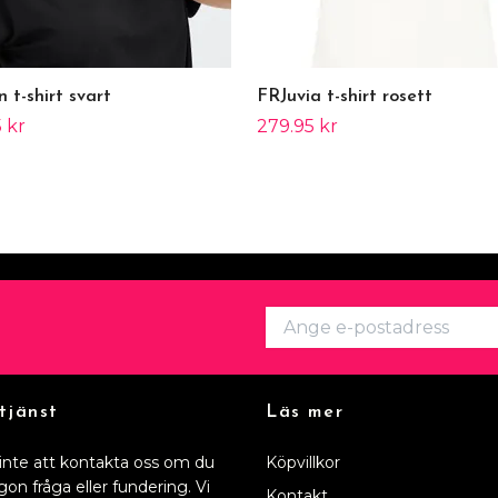
 t-shirt svart
FRJuvia t-shirt rosett
 kr
279.95 kr
tjänst
Läs mer
inte att kontakta oss om du
Köpvillkor
gon fråga eller fundering. Vi
Kontakt