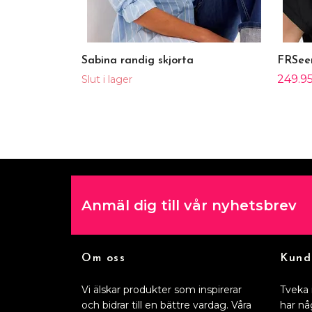
Sabina randig skjorta
FRSeen
249.95
Slut i lager
Anmäl dig till vår nyhetsbrev
Om oss
Kund
Vi älskar produkter som inspirerar
Tveka 
och bidrar till en bättre vardag. Våra
har nå