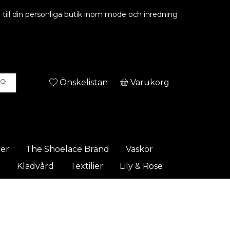
ill din personliga butik inom mode och inredning
Önskelistan
Varukorg
rer
The Shoelace Brand
Väskor
t
Klädvård
Textilier
Lily & Rose