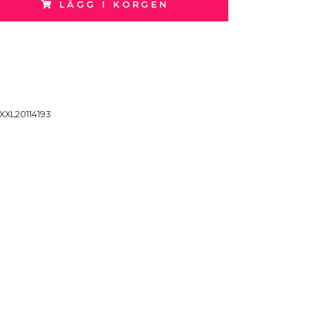
LÄGG I KORGEN
XXL20114193