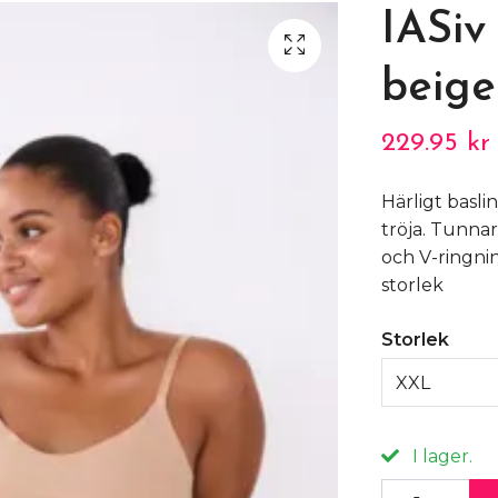
IASiv 
beige
229.95 kr
Härligt basli
tröja. Tunna
och V-ringni
storlek
Storlek
XXL
I lager.