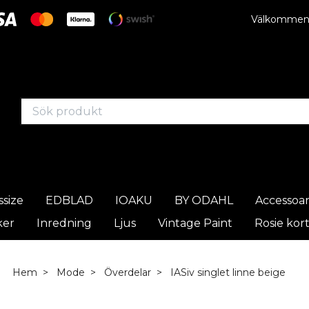
Välkommen t
ssize
EDBLAD
IOAKU
BY ODAHL
Accessoa
ker
Inredning
Ljus
Vintage Paint
Rosie kor
Hem
Mode
Överdelar
IASiv singlet linne beige