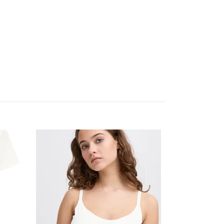
IHVera blus b
399.95 kr