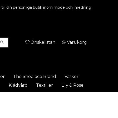
ill din personliga butik inom mode och inredning
Önskelistan
Varukorg
rer
The Shoelace Brand
Väskor
t
Klädvård
Textilier
Lily & Rose