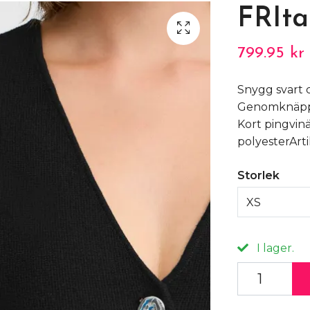
FRIta
799.95 kr
Snygg svart c
Genomknäppt
Kort pingvin
polyesterArti
Storlek
XS
I lager.