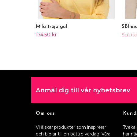
Mila tröja gul
SBInno
174.50 kr
Slut i l
Anmäl dig till vår nyhetsbrev
Om oss
Kund
Vi älskar produkter som inspirerar
Tveka 
och bidrar till en bättre vardag. Våra
har nå