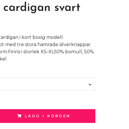
 cardigan svart
ardigan i kort boxig modell.
 med tre stora hamrade silverknappar.
ärm.Finns i storlek XS-XL50% bomull, 50%
kel
LÄGG I KORGEN