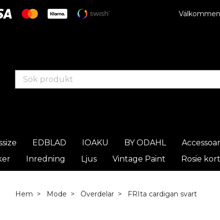
Välkommen t
ssize
EDBLAD
IOAKU
BY ODAHL
Accessoa
ker
Inredning
Ljus
Vintage Paint
Rosie kor
Hem
Mode
Överdelar
FRIta cardigan svart