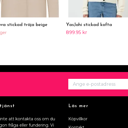
va stickad tröja beige
YasJohi stickad kofta
899.95 kr
ager
tjänst
Läs mer
inte att kontakta oss om du
Köpvillkor
gon fråga eller fundering. Vi
Kontakt