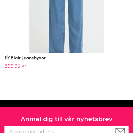
PZBlair jeansbyxor
899.95 kr
Anmäl dig till vår nyhetsbrev