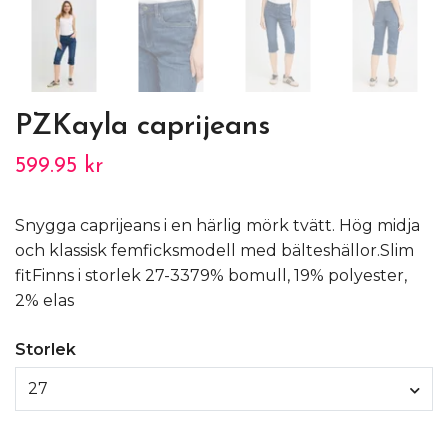
PZKayla caprijeans
599.95 kr
Snygga caprijeans i en härlig mörk tvätt. Hög midja
och klassisk femficksmodell med bälteshällor.Slim
fitFinns i storlek 27-3379% bomull, 19% polyester,
2% elas
Storlek
27