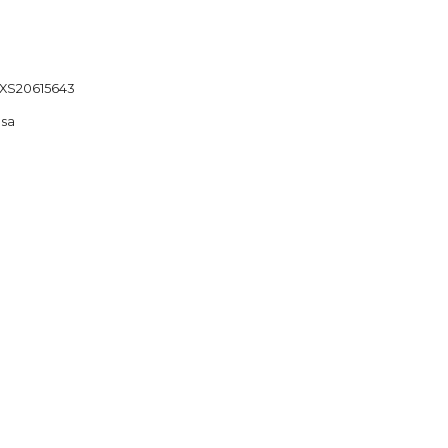
XS20615643
nsa