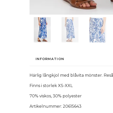
INFORMATION
Härlig långkjol med blåvita mönster. Resår
Finns i storlek XS-XXL
70% viskos, 30% polyester
Artikelnummer: 20615643