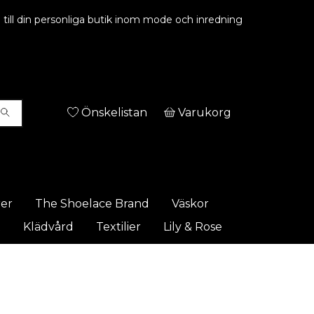
ill din personliga butik inom mode och inredning
Önskelistan
Varukorg
rer
The Shoelace Brand
Väskor
t
Klädvård
Textilier
Lily & Rose