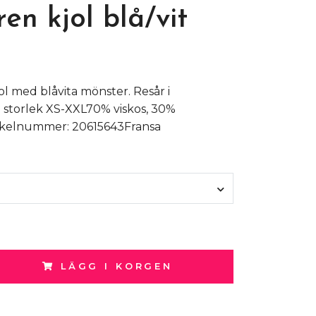
en kjol blå/vit
ol med blåvita mönster. Resår i
i storlek XS-XXL70% viskos, 30%
tikelnummer: 20615643Fransa
LÄGG I KORGEN