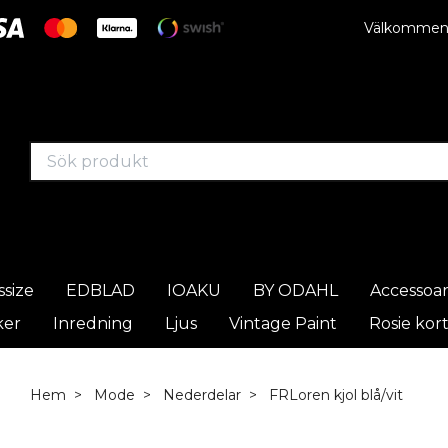
Välkommen t
ssize
EDBLAD
IOAKU
BY ODAHL
Accessoa
ker
Inredning
Ljus
Vintage Paint
Rosie kor
Hem
Mode
Nederdelar
FRLoren kjol blå/vit