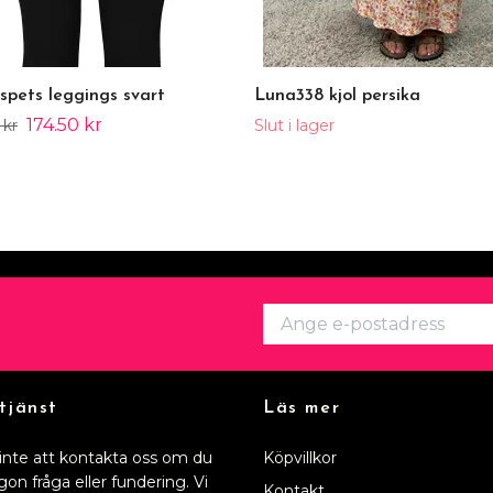
spets leggings svart
Luna338 kjol persika
174.50 kr
 kr
Slut i lager
tjänst
Läs mer
inte att kontakta oss om du
Köpvillkor
gon fråga eller fundering. Vi
Kontakt