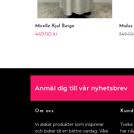
Mirelle Kjol Beige
Malus 
449.00 kr
349.00
Anmäl dig till vår nyhetsbrev
Om oss
Kund
Vi älskar produkter som inspirerar
Tveka 
och bidrar till en bättre vardag. Våra
har nå