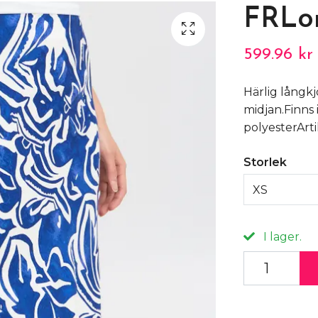
FRLor
599.96 kr
Härlig långkj
midjan.Finns 
polyesterAr
Storlek
XS
I lager.