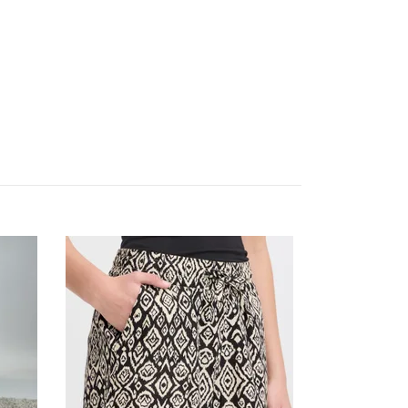
IHVivi byxor
499.95 kr