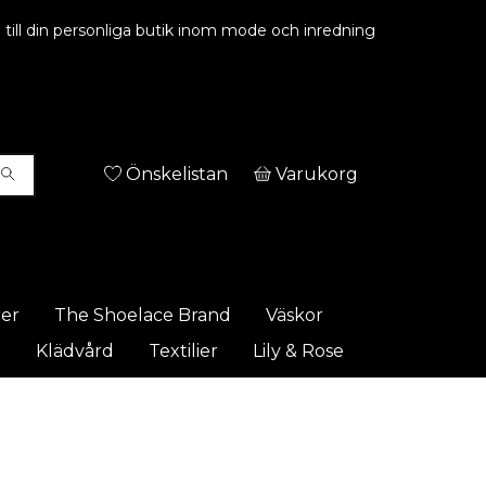
ill din personliga butik inom mode och inredning
Önskelistan
Varukorg
rer
The Shoelace Brand
Väskor
t
Klädvård
Textilier
Lily & Rose