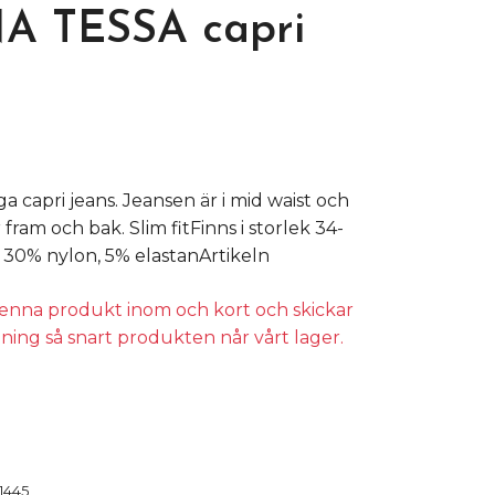
A TESSA capri
ga capri jeans. Jeansen är i mid waist och
 fram och bak. Slim fitFinns i storlek 34-
, 30% nylon, 5% elastanArtikeln
 denna produkt inom och kort och skickar
lning så snart produkten når vårt lager.
1445