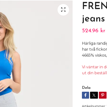
FREN
jeans
524.96 kr
Härliga randi
har två fickor
4665% viskos
Vi väntar in
ut din bestäl
Dela
Artikelnummer: