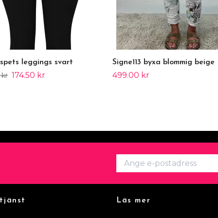
spets leggings svart
Signe113 byxa blommig beige
174.50 kr
499.00 kr
 kr
tjänst
Läs mer