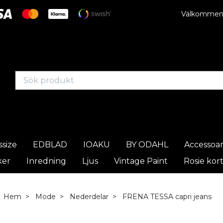
Välkommen t
ssize
EDBLAD
IOAKU
BY ODAHL
Accessoa
ker
Inredning
Ljus
Vintage Paint
Rosie kor
Hem
Mode
Nederdelar
FRENA TESSA capri jeans