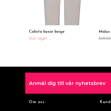
Calista byxor beige
Malus 
Slut i lager
349.00
Anmäl dig till vår nyhetsbrev
Om oss
Kund