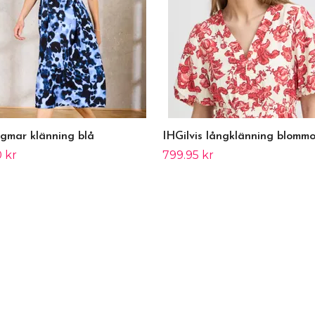
gmar klänning blå
IHGilvis långklänning blommo
 kr
799.95 kr