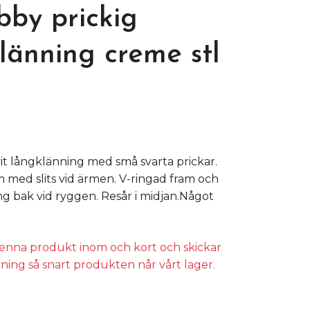
by prickig
länning creme stl
t långklänning med små svarta prickar.
rm med slits vid ärmen. V-ringad fram och
 bak vid ryggen. Resår i midjan.Något
 denna produkt inom och kort och skickar
lning så snart produkten når vårt lager.