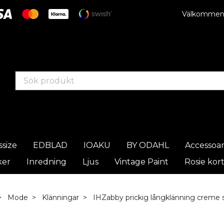
Välkommen t
ssize
EDBLAD
IOAKU
BY ODAHL
Accessoa
ker
Inredning
Ljus
Vintage Paint
Rosie kor
Mode
Klänningar
IHZabby prickig långklänning creme s