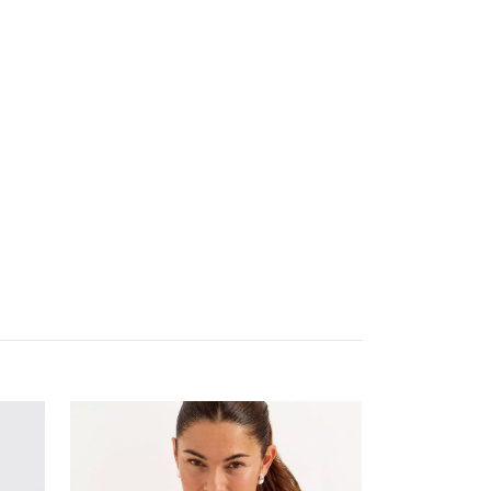
PZSAva klänn
1 099.95 kr