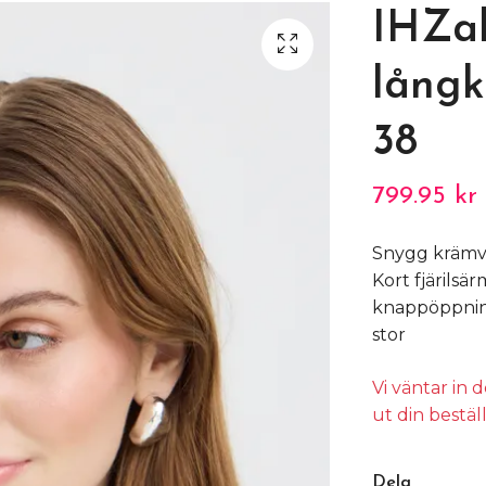
IHZab
långk
38
799.95 kr
Snygg krämvi
Kort fjärilsä
knappöppning
stor
Vi väntar in
ut din bestäl
Dela