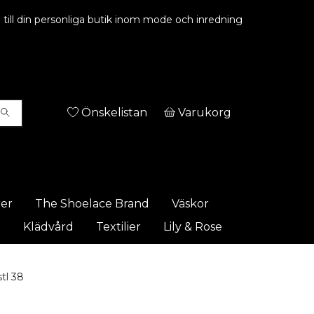
ill din personliga butik inom mode och inredning
Önskelistan
Varukorg
rer
The Shoelace Brand
Väskor
t
Klädvård
Textilier
Lily & Rose
tl 38