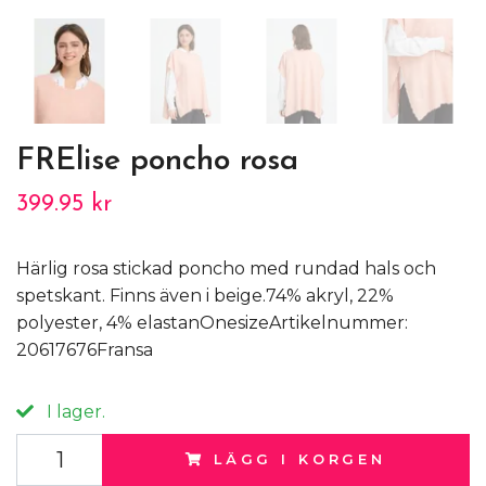
FRElise poncho rosa
399.95 kr
Härlig rosa stickad poncho med rundad hals och
spetskant. Finns även i beige.74% akryl, 22%
polyester, 4% elastanOnesizeArtikelnummer:
20617676Fransa
I lager.
LÄGG I KORGEN