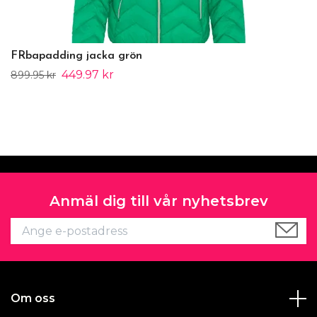
FRbapadding jacka grön
449.97 kr
899.95 kr
Anmäl dig till vår nyhetsbrev
Om oss