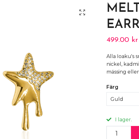
MELT
EARR
499.00 kr
Alla Ioaku's s
nickel, kadm
mässing eller
Färg
Guld
I lager.