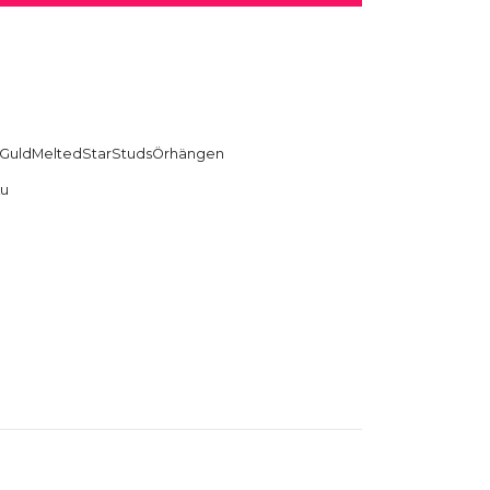
GuldMeltedStarStudsÖrhängen
ku