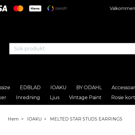
Välkommen t
ssize
EDBLAD
IOAKU
BY ODAHL
Accessoa
ker
Inredning
Ljus
Vintage Paint
Rosie kor
Hem
IOAKU
MELTED STAR STUDS EARRINGS