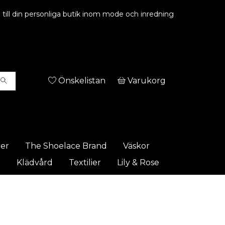
ill din personliga butik inom mode och inredning
Önskelistan
Varukorg
rer
The Shoelace Brand
Väskor
t
Klädvård
Textilier
Lily & Rose