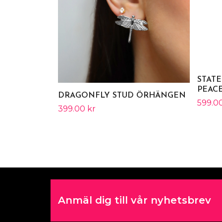
STAT
PEAC
DRAGONFLY STUD ÖRHÄNGEN
599.00
399.00 kr
Anmäl dig till vår nyhetsbrev