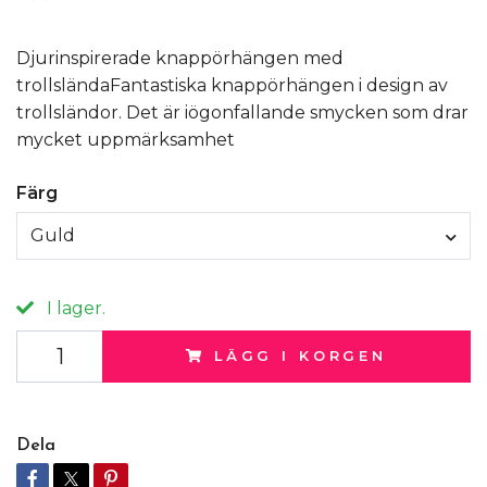
Djurinspirerade knappörhängen med
trollsländaFantastiska knappörhängen i design av
trollsländor. Det är iögonfallande smycken som drar
mycket uppmärksamhet
Färg
Guld
I lager.
LÄGG I KORGEN
Dela