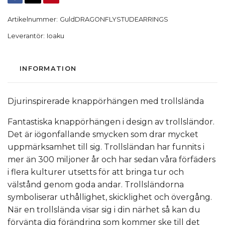
Artikelnummer:
GuldDRAGONFLYSTUDEARRINGS
Leverantör:
Ioaku
INFORMATION
Djurinspirerade knappörhängen med trollslända
Fantastiska knappörhängen i design av trollsländor.
Det är iögonfallande smycken som drar mycket
uppmärksamhet till sig. Trollsländan har funnits i
mer än 300 miljoner år och har sedan våra förfäders
i flera kulturer utsetts för att bringa tur och
välstånd genom goda andar. Trollsländorna
symboliserar uthållighet, skicklighet och övergång.
När en trollslända visar sig i din närhet så kan du
förvänta dig förändring som kommer ske till det