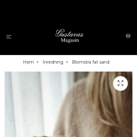
Hem
Inredning
Blomstra fat sand