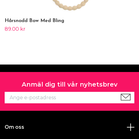
Hårsnodd Bow Med Bling
89.00 kr
Anmäl dig till vår nyhetsbrev
Om oss