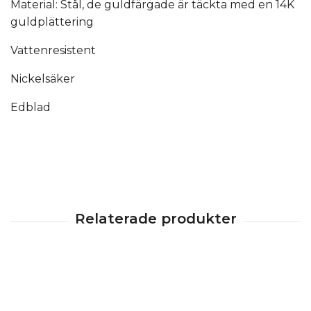
Material: Stål, de guldfärgade är täckta med en 14K
guldplättering
Vattenresistent
Nickelsäker
Edblad