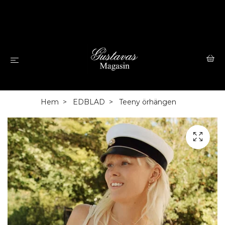
Hem
EDBLAD
Teeny örhängen