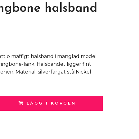
ngbone halsband
rett o maffigt halsband i manglad model
ringbone-länk. Halsbandet ligger fint
nen. Material: silverfärgat stålNickel
LÄGG I KORGEN