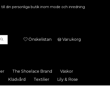
ill din personliga butik inom mode och inredning
Önskelistan
Varukorg
rer
The Shoelace Brand
Väskor
t
Klädvård
Textilier
Lily & Rose