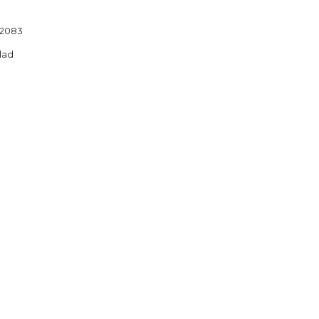
2083
lad