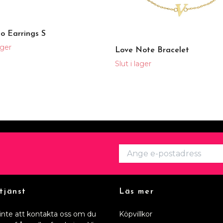
o Earrings S
ager
Love Note Bracelet
Slut i lager
tjänst
Läs mer
inte att kontakta oss om du
Köpvillkor