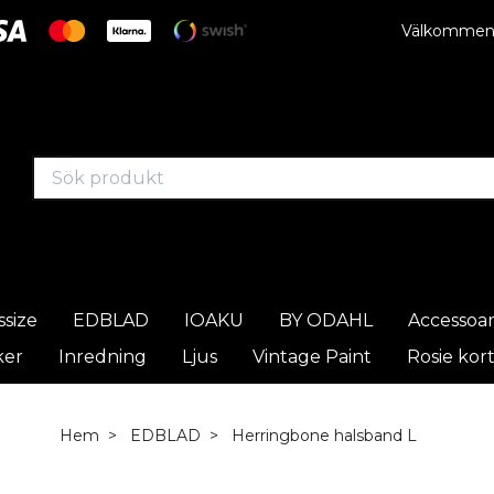
Välkommen t
ssize
EDBLAD
IOAKU
BY ODAHL
Accessoa
ker
Inredning
Ljus
Vintage Paint
Rosie kor
Hem
EDBLAD
Herringbone halsband L