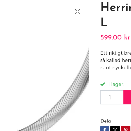
Herri
L
599.00 kr
Ett riktigt b
så kallad her
runt nyckelbe
I lager.
Dela