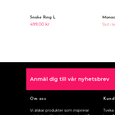
Snake Ring L
Monac
499.00 kr
Slut i l
Anmäl dig till vår nyhetsbrev
Om oss
Kund
Vi älskar produkter som inspirerar
Tveka 