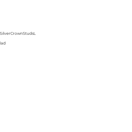
SilverCrownStudsL
lad