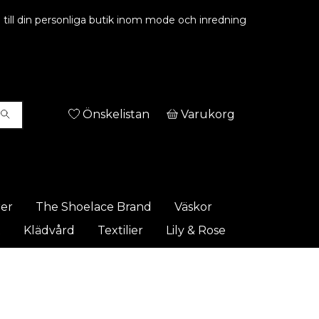
ill din personliga butik inom mode och inredning
Önskelistan
Varukorg
rer
The Shoelace Brand
Väskor
t
Klädvård
Textilier
Lily & Rose