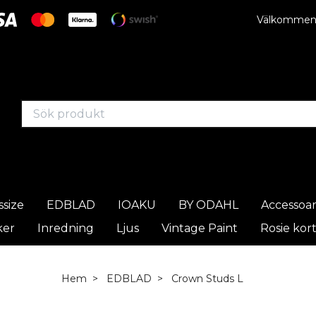
Välkommen t
ssize
EDBLAD
IOAKU
BY ODAHL
Accessoa
ker
Inredning
Ljus
Vintage Paint
Rosie kor
Hem
EDBLAD
Crown Studs L