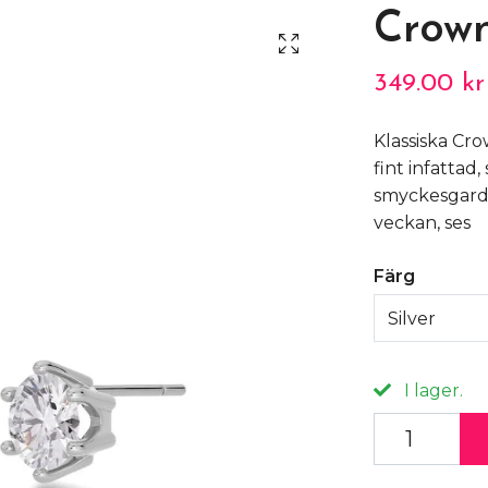
Crown
349.00 kr
Klassiska Cr
fint infattad,
smyckesgarde
veckan, ses
Färg
Silver
I lager.