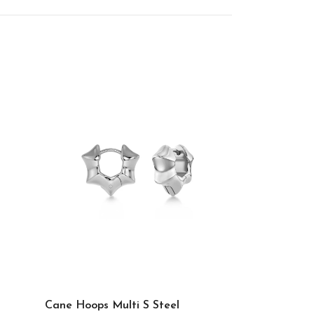
Ivy Maxi Brac
499.00 kr
Cane Hoops Multi S Steel