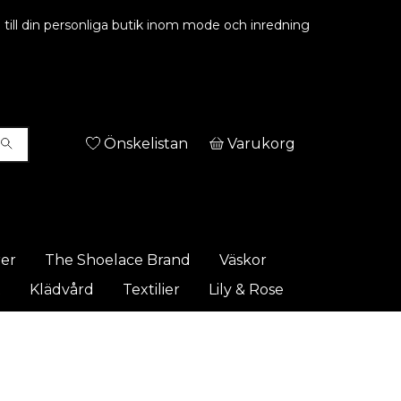
ill din personliga butik inom mode och inredning
Önskelistan
Varukorg
rer
The Shoelace Brand
Väskor
t
Klädvård
Textilier
Lily & Rose