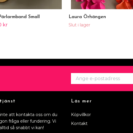
Pärlarmband Small
Laura Örhängen
0 kr
Slut i lager
tjänst
Läs mer
inte att kontakta oss om du
Köpvillkor
gon fråga eller fundering. Vi
Kontakt
alltid så snabbt vi kan!