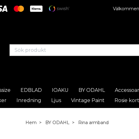
Välkommen t
ssize
EDBLAD
IOAKU
BY ODAHL
Accessoa
ker
Inredning
Ljus
Vintage Paint
Rosie kor
Hem
BY ODAHL
Rina armband