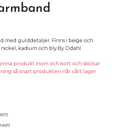
 armband
d med gulddetaljer. Finns i beige och
n nickel, kadium och bly.By Odahl
 denna produkt inom och kort och skickar
lning så snart produkten når vårt lager.
1675
Odahl