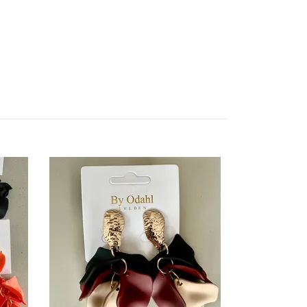
Line pärlarm
249.00 kr