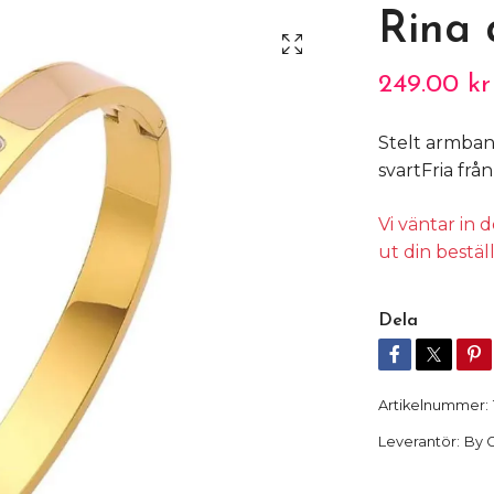
Rina
249.00 kr
Stelt armban
svartFria frå
Vi väntar in
ut din bestäl
Dela
Artikelnummer:
Leverantör:
By 