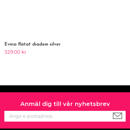
Evina flätat diadem silver
329.00 kr
Anmäl dig till vår nyhetsbrev