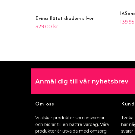
IASand
Evina flätat diadem silver
139.95
329.00 kr
Anmäl dig till vår nyhetsbrev
Om oss
Kund
Vi älskar produkter som inspirerar
Tveka 
och bidrar till en bättre vardag. Våra
har nå
produkter är utvalda med omsorg
svarar 