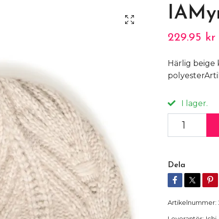
IAMy
229.95 kr
Härlig beige
polyesterArt
I lager.
Dela
Artikelnummer:
Leverantör:
Ichi