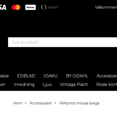
Välkommen t
ssize
EDBLAD
IOAKU
BY ODAHL
Accessoa
ker
Inredning
Ljus
Vintage Paint
Rosie kor
Hem
Accessoarer
IAMynte mössa beige