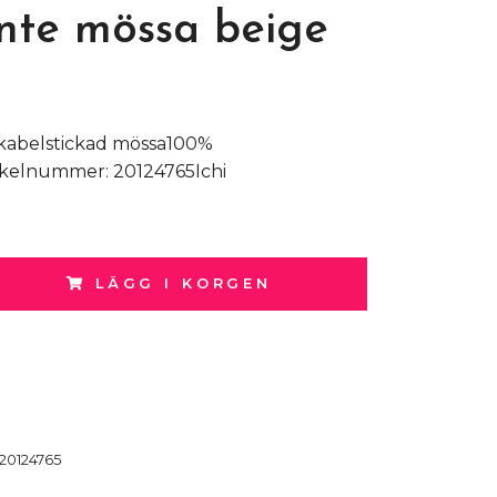
nte mössa beige
 kabelstickad mössa100%
ikelnummer: 20124765Ichi
LÄGG I KORGEN
20124765