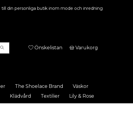
ill din personliga butik inom mode och inredning
Önskelistan
Varukorg
rer
The Shoelace Brand
Väskor
t
Klädvård
Textilier
Lily & Rose