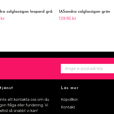
ra solglasögon leopard grå
IASandra solglasögon grön
 kr
139.95 kr
tjänst
Läs mer
inte att kontakta oss om du
Köpvillkor
gon fråga eller fundering. Vi
Kontakt
alltid så snabbt vi kan!